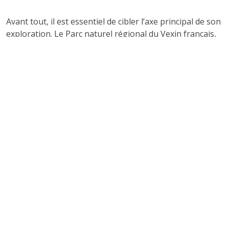
Avant tout, il est essentiel de cibler l’axe principal de son
exploration. Le Parc naturel régional du Vexin français,
s’étendant sur près de 98 communes, dévoile plusieurs
pôles alimentaires d’intérêt. Le cœur du parcours se
situe autour de villages emblématiques tels que La
Roche-Guyon, Vétheuil, Auvers-sur-Oise ou Magny-en-
Vexin.
Transports :
Mieux vaut être véhiculé, les
transports en commun étant plus rares (trains
jusqu’à Mantes-la-Jolie, Cergy ou Gisors, puis
location de voiture ou vélo).
Marchés :
Privilégiez une visite le samedi ou le
dimanche matin pour profiter des marchés locaux.
Saisonnalité :
De mai à octobre, les vignerons sont
plus disponibles et les producteurs proposent une
gamme complète.