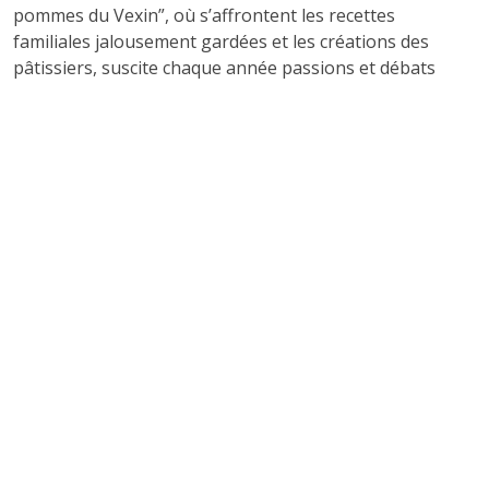
pommes du Vexin”, où s’affrontent les recettes
familiales jalousement gardées et les créations des
pâtissiers, suscite chaque année passions et débats
animés.
Source : Office de Tourisme du Vexin Val de Seine
(
tourisme-vexin-seine.fr
)
2. SALON DES VINS ET
TERROIRS DU VEXIN À
MAGNY-EN-VEXIN