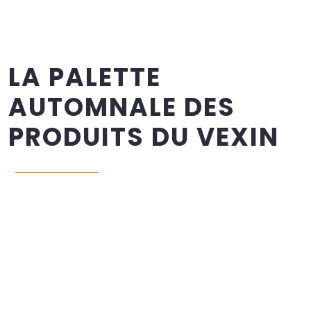
LA PALETTE
AUTOMNALE DES
PRODUITS DU VEXIN
Le Vexin, "grenier maraîcher de l’Île-de-France" selon le
Parc naturel régional, s’appuie sur une agriculture
familiale où se croisent grandes cultures céréalières et
filières plus confidentielles, comme l’élevage ou la
production fruitière (
PNR Vexin Français
). L’automne y
met les légumes anciens à l’honneur : carottes de